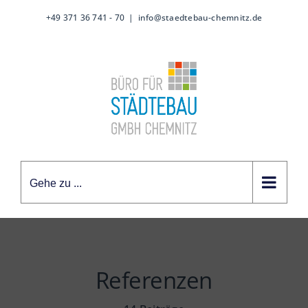
Zum
+49 371 36 741 - 70
|
info@staedtebau-chemnitz.de
Inhalt
springen
Gehe zu ...
Referenzen