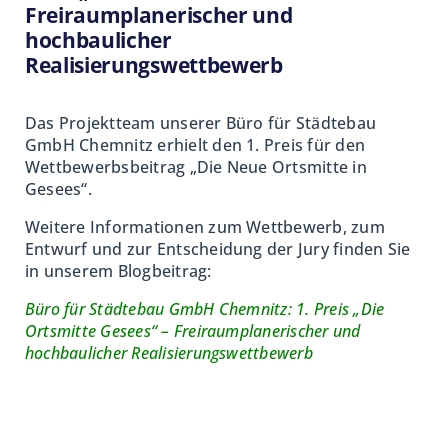
Kategorien:
Büroneuigkeiten & Engagement
,
Referenzen
Freiraumplanerischer und
hochbaulicher
Realisierungswettbewerb
Das Projektteam unserer Büro für Städtebau
GmbH
Chemnitz erhielt den 1. Preis für den
Wettbewerbsbeitrag „Die Neue Ortsmitte in
Gesees“.
Weitere Informationen zum Wettbewerb, zum
24.Juli 2026
Entwurf und zur Entscheidung der Jury finden Sie
Gewerbestandort – Brambacher Mineralquellen
in unserem Blogbeitrag:
Kategorien:
Referenzen
Büro für Städtebau GmbH Chemnitz: 1. Preis „Die
Ortsmitte Gesees“ – Freiraumplanerischer und
hochbaulicher Realisierungswettbewerb