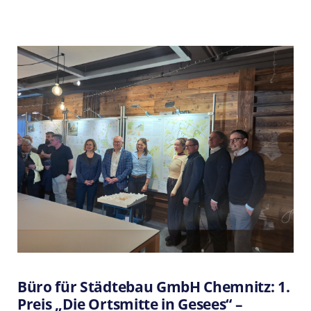
Aktuelle Beiträge
27.Juli 2026
Rückblick mit Perspektive: Der Europäische
Architekturwettbewerb 2025 im Kontext des
Büro für Städtebau GmbH Chemnitz: 1.
Kulturhauptstadtjahres
Preis „Die Ortsmitte in Gesees“ –