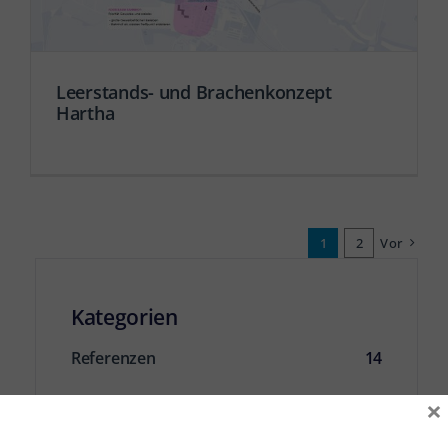
Leerstands- und Brachenkonzept
Hartha
1
2
Vor
Kategorien
Referenzen
14
×