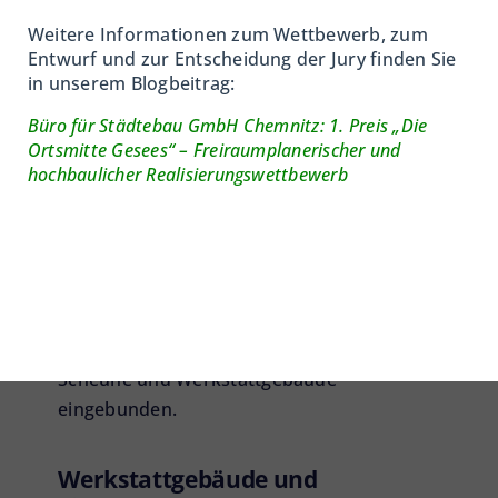
Veranstaltungen drinnen wie draußen
Weitere Informationen zum Wettbewerb, zum
stattfinden können.
Entwurf und zur Entscheidung der Jury finden Sie
in unserem Blogbeitrag:
Ergänzt wird die Scheune durch einen
beheizten Küchen- und WC-Bereich. Die
Büro für Städtebau GmbH Chemnitz: 1. Preis „Die
Holzfassade arbeitet mit variierender
Ortsmitte Gesees“ – Freiraumplanerischer und
hochbaulicher Realisierungswettbewerb
Transparenz und erzeugt ein Wechselspiel
aus Licht und Schatten, das die Erscheinung
des Gebäudes dynamisch verändert.
Der Gewölbekeller bleibt über die
Bestandstreppe erlebbar und wird in die
räumliche Sequenz der Gassen zwischen
Scheune und Werkstattgebäude
eingebunden.
Werkstattgebäude und