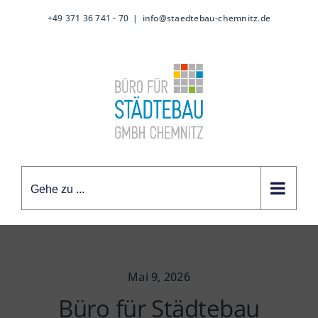
Zum
+49 371 36 741 - 70
|
info@staedtebau-chemnitz.de
Inhalt
springen
Gehe zu ...
Mai 9, 2026
Büro für Städtebau