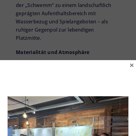
der „Schwemm“ zu einem landschaftlich
geprägten Aufenthaltsbereich mit
Wasserbezug und Spielangeboten – als
ruhiger Gegenpol zur lebendigen
Platzmitte.
Materialität und Atmosphäre
×
Die Materialwahl folgt einem ortstypischen,
zurückhaltenden Ansatz. Der zentrale Platz
erhält einen großformatigen, ruhigen
Pflasterbelag, der eine homogene Fläche
bildet. Die Entwässerungsmulde wird mit
einem optisch identischen, jedoch
fugenoffenen Belag ausgebildet, der
Funktion und Gestaltung verbindet.