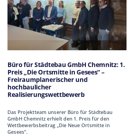
Stellplatzbereiche werden
wasserdurchlässig ausgeführt, etwa mit
Rasengittersteinen, um Versiegelung zu
reduzieren und Regenwasser vor Ort zu
halten.
Die Scheune als Herz der
Ortsmitte
Büro für Städtebau GmbH Chemnitz: 1.
Preis „Die Ortsmitte in Gesees“ –
Freiraumplanerischer und
Die Scheune bildet den zentralen
hochbaulicher
Veranstaltungsort und funktionalen
Realisierungswettbewerb
Schwerpunkt. Ein zurückgesetztes
Fassadenfeld schafft einen überdachten
Übergangsbereich als Puffer zwischen
Das Projektteam unserer Büro für Städtebau
GmbH
Chemnitz erhielt den 1. Preis für den
Innen und Außen. Großzügige Falttüren
Wettbewerbsbeitrag „Die Neue Ortsmitte in
ermöglichen eine flexible Öffnung, sodass
Gesees“.