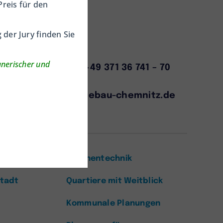
Preis für den
der Jury finden Sie
anerischer und
+49 371 36 741 – 70
info@staedtebau-chemnitz.de
ews
Drohnentechnik
Stadt
Quartiere mit Weitblick
Kommunale Planungen