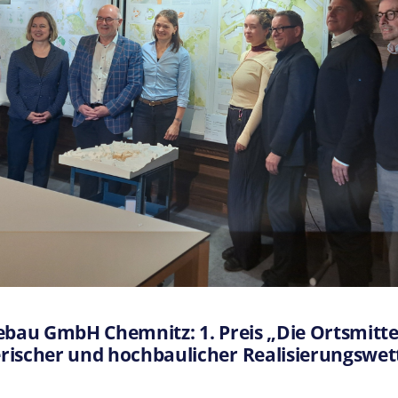
jekt? Oder möchten Sie uns
Ihr Planungsvorhaben
vorst
ebau GmbH Chemnitz: 1. Preis „Die Ortsmitte 
lanungsvorhabens unser
Formular „Projektanfrage“
. Das 
rischer und hochbaulicher Realisierungswe