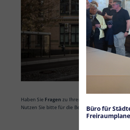
Haben Sie
Fragen
zu Ihrem städtebaulichen Pro
Büro für Städt
Nutzen Sie bitte für die Beschreibung Ihres P
Freiraumplane