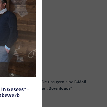
ellen? Dann schreiben Sie uns gern eine
E-Mail
.
in Gesees“ –
Formular finden Sie
unter „Downloads“
.
ttbewerb