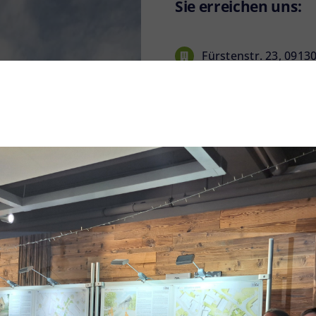
Sie erreichen uns:
Fürstenstr. 23, 0913
+49 371 36741-70
+49 371 36741-77
info@staedtebau-ch
www.staedtebau-che
Montag bis Freitag