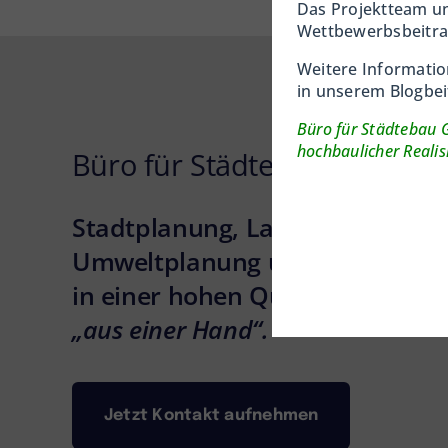
Das Projektteam u
Wettbewerbsbeitrag
Weitere Informatio
in unserem Blogbei
Büro für Städtebau 
hochbaulicher Reali
Büro für Städtebau
Stadtplanung, Landschaftsplan
Umweltplanung und Dorfentwic
in einer hohen Qualität
„aus einer Hand“.
Jetzt Kontakt aufnehmen