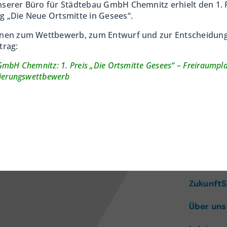
nserer Büro für Städtebau GmbH
Chemnitz erhielt den 1. 
 „Die Neue Ortsmitte in Gesees“.
nen zum Wettbewerb, zum Entwurf und zur Entscheidung 
trag:
GmbH Chemnitz: 1. Preis „Die Ortsmitte Gesees“ – Freiraumpl
sierungswettbewerb
ung,
klung
Blog & N
Zukunft
Über uns