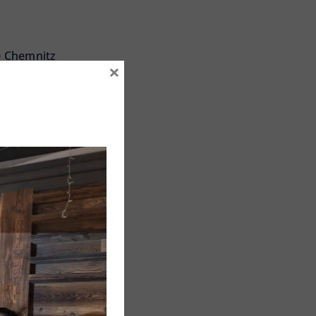
0 Chemnitz
×
emnitz.de
mnitz.de
:
8:00 Uhr bis 16:00 Uhr