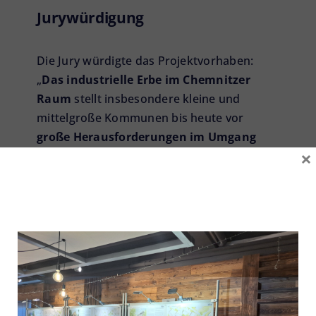
Jurywürdigung
Die Jury würdigte das Projektvorhaben:
„
Das industrielle Erbe im Chemnitzer
Raum
stellt insbesondere kleine und
mittelgroße Kommunen bis heute vor
große Herausforderungen im Umgang
×
mit Industriebrachen und
denkmalwürdigem Bestand
. Mit der
Transformation der alten
Baumwollspinnerei zur „Neuen Mitte
Flöha“
praktiziert die Stadt Flöha in
beeindruckender und beispielloser Weise
bereits über Jahrzehnte
eine nachhaltige
und identitätsstiftende Umbaukultur
.
Aufgrund ihrer Geschichte als junge und