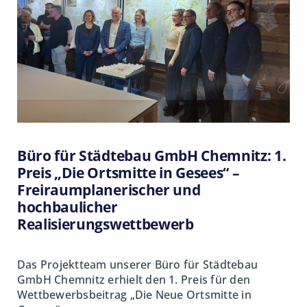
sich schnell entwickelnde
Industriegemeinde besitzt die Stadt kein
historisch gewachsenes Zentrum. Die
kommunalen
Verantwortlichen
erkannten in der Baumwollspinnerei
frühzeitig die Chance auf eine neue
Ortsmitte
und erwarben das Areal vor
über 20 Jahren entgegen herkömmlicher
Büro für Städtebau GmbH Chemnitz: 1.
Praktiken. Die räumliche Nähe zum
Preis „Die Ortsmitte in Gesees“ –
Bahnhof und die zentrale Lage innerhalb
Freiraumplanerischer und
des Stadtkörpers begünstigen
die
hochbaulicher
Transformation der Industriebrache zu
Realisierungswettbewerb
einem zentralen und gemischt genutzten
Quartier
. Die vorgefundene
Das Projektteam unserer Büro für Städtebau
Nutzungsmischung aus Nahversorger,
GmbH
Chemnitz erhielt den 1. Preis für den
Stadtbibliothek, Rathaus, Kita,
Wettbewerbsbeitrag „Die Neue Ortsmitte in
Vereinsräumen und Wohnen überzeugt