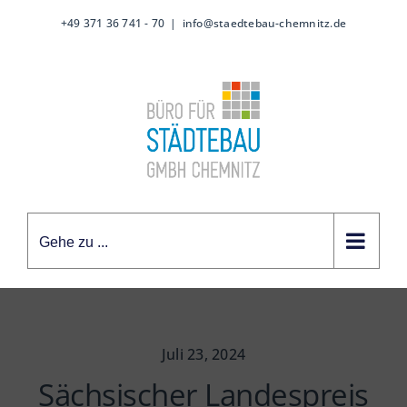
Zum
+49 371 36 741 - 70
|
info@staedtebau-chemnitz.de
Inhalt
springen
Gehe zu ...
Juli 23, 2024
Sächsischer Landespreis