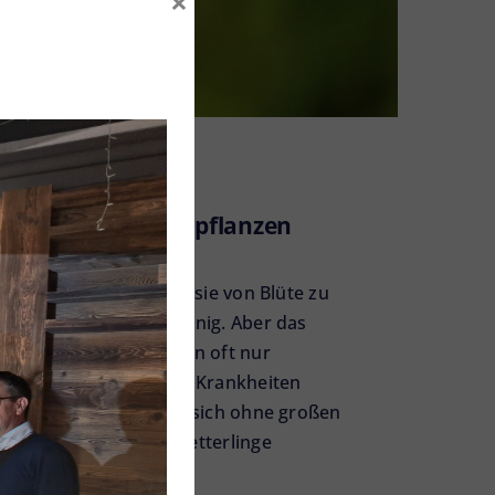
×
 200 besten Bienenpflanzen
r unermüdlich fliegen sie von Blüte zu
Menschen auch noch Honig. Aber das
orden, denn sie finden oft nur
 gegen Pestizide und Krankheiten
 auf dem Balkon lässt sich ohne großen
en, Hummeln und Schmetterlinge