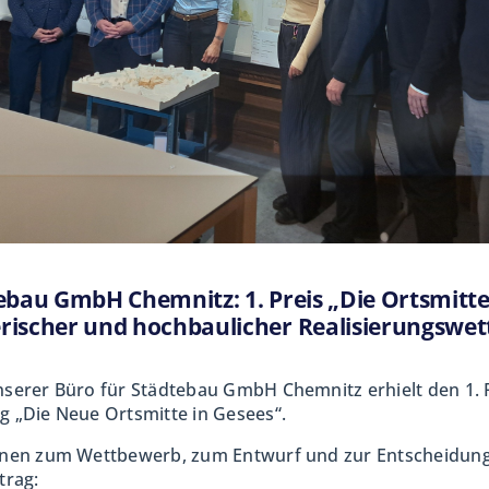
Dieses Buch stellt die 200 besten Bienenpflanzen f
Nutzen für die Tiere und gibt Tipps für die Anpflan
Lebensweise von Bienen vermittelt spannendes Hi
Nachschlagewerk für alle, die lebendige Naturnä
einrichten wollen!
Herausgeber ‏ : ‎ Haupt Verlag; 1. Auflage 2014
ISBN-10 ‏ : ‎ 3258078440
ISBN-13 ‏ : ‎ 978-3258078441
ebau GmbH Chemnitz: 1. Preis „Die Ortsmitte 
rischer und hochbaulicher Realisierungswe
Buchtipp Nr. 30
,
Buchhandlung auf dem So
nserer Büro für Städtebau GmbH
Chemnitz erhielt den 1. 
 „Die Neue Ortsmitte in Gesees“.
Zurück
nen zum Wettbewerb, zum Entwurf und zur Entscheidung 
trag: