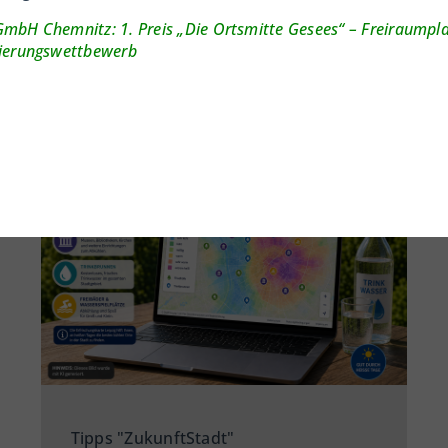
GmbH Chemnitz: 1. Preis „Die Ortsmitte Gesees“ – Freiraumpl
sierungswettbewerb
Tipps "ZukunftStadt"