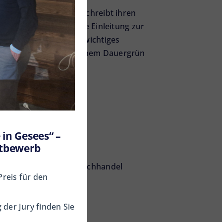
ür den Garten vor, beschreibt ihren
zung. Eine ausführliche Einleitung zur
ntergrundwissen. Ein wichtiges
he anstelle von monotonem Dauergrün
in Gesees“ –
ttbewerb
nnenberg: Katapult-Buchhandel
Preis für den
der Jury finden Sie