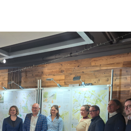
Mein Garten – ein Bienenparadies: Die
Bienen sind Profis in Sachen Bestäubung. Scheinba
Blüte, sorgen damit für Früchte und liefern dem 
Leben ist für Bienen und Hummeln schwieriger gew
ausgeräumte, monotone Landschaften und müssen
kämpfen. Im eigenen Garten, auf der Terrasse und
Aufwand eine bunte Vielfalt anpflanzen, die Bien
unterstützt und gleichzeitig die Menschen erfreut.