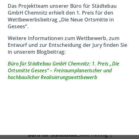
Das Projektteam unserer Büro für Städtebau
GmbH
Chemnitz erhielt den 1. Preis für den
Für eine
nachhaltige, resiliente,
Wettbewerbsbeitrag „Die Neue Ortsmitte in
gesundheitsfördernde und
Gesees“.
zukunftsfähige Stadt
ist multifunktional
Weitere Informationen zum Wettbewerb, zum
gestaltetes Stadtgrün Voraussetzung –
für
Entwurf und zur Entscheidung der Jury finden Sie
Menschen und Tiere. Biodiversität
ist ein
in unserem Blogbeitrag:
weiteres wichtiges Stichwort, das eng mit
Büro für Städtebau GmbH Chemnitz: 1. Preis „Die
dem städtischen Grün verbunden ist. Die
Ortsmitte Gesees“ – Freiraumplanerischer und
Artenvielfalt ist Teil der Biodiversität.
hochbaulicher Realisierungswettbewerb
Wussten Sie, dass
heute
jeden
Tag
etwa
150
Arten
– Tiere und Pflanzen – weltweit
unwiederbringlich aussterben?
Büro für Städtebau
,
Silke Hennig |