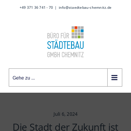
Zum
+49 371 36 741 - 70
|
info@staedtebau-chemnitz.de
Inhalt
springen
Gehe zu ...
Juli 6, 2024
Die Stadt der Zukunft ist