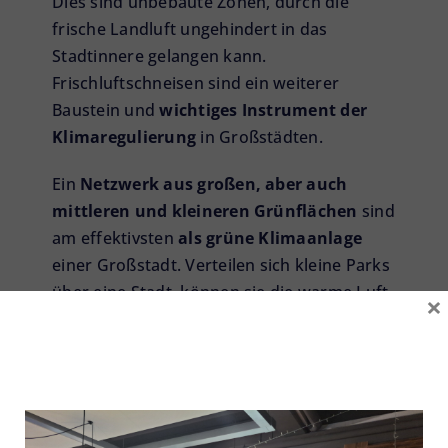
Dies sind unbebaute Zonen, durch die
frische Landluft ungehindert in das
Stadtinnere gelangen kann.
Frischluftschneisen sind ein weiterer
Baustein und
wichtiges Instrument der
Klimaregulierung
in Großstädten.
Ein
Netzwerk aus großen, aber auch
mittleren und kleineren Grünflächen
sind
am effektivsten
als grüne Klimaanlage
einer Großstadt. Verteilen sich kleine Parks
über eine Stadt, können sie die warme Luft
×
tropischer Sommernächte, in denen die
Temperatur nicht unter 20 Grad Celsius
sinkt, viel besser abkühlen als wenige
große.
Städte bilden Wärmeinseln
, denn dort